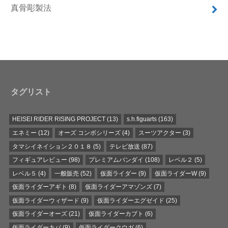
真骨彫製法
タグリスト
HEISEI RIDER RISING PROJECT
(13)
s.h.figuarts
(163)
エネミー
(12)
オーズ コンボシリーズ
(4)
スーツアクター
(3)
タマシイネイション２０１８
(5)
テレビ放送
(87)
フィギュアレビュー
(98)
プレミアムバンダイ
(108)
レベル２
(5)
レベル５
(4)
一般販売
(52)
仮面ライダー
(9)
仮面ライダーW
(9)
仮面ライダーアギト
(8)
仮面ライダーアマゾンズ
(7)
仮面ライダーウィザード
(9)
仮面ライダーエグゼイド
(25)
仮面ライダーオーズ
(21)
仮面ライダーカブト
(6)
仮面ライダーキバ
(9)
仮面ライダークウガ
(6)