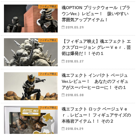
フィギュア映え
魂OPTION ブリックウォール（ブラ
ウンVer.）レビュー！ 扱いやすい
雰囲気アップアイテム！
2019.05.29
フィギュア映え
【フィギュア映え】魂エフェクト エ
クスプロージョン グレーＶｅｒ．芸
術は爆発だ！！その１
2018.05.27
フィギュア映え
魂エフェクト インパクト ベージュ
Ver.レビュー！ あなたのフィギュ
アがスーパーヒーローに！ その１
2018.05.08
フィギュア映え
魂エフェクト ロック ベージュＶｅ
ｒ．レビュー！ フィギュアサイズの
本格岩アイテム！！ その２
2018.04.29