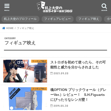
menu
search
机上大使のプロフィール
フィギュアレビュー
フィギュア映え
イ
HOME
フィギュア映え
フィギュア映え
フィギュア映え
ストロボを初めて使ったら、その可
能性と威力を分からされました
2021.09.20
フィギュア映え
魂OPTION ブリックウォール（グレ
ーVer.）レビュー！ S.H.Figuarts
にぴったりなレンガ壁！
2019.05.30