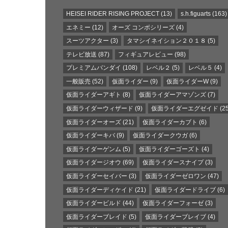
HEISEI RIDER RISING PROJECT
(13)
s.h.figuarts
(163)
エネミー
(12)
オーズ コンボシリーズ
(4)
スーツアクター
(3)
タマシイネイション２０１８
(5)
テレビ放送
(87)
フィギュアレビュー
(98)
プレミアムバンダイ
(108)
レベル２
(5)
レベル５
(4)
一般販売
(52)
仮面ライダー
(9)
仮面ライダーW
(9)
仮面ライダーアギト
(8)
仮面ライダーアマゾンズ
(7)
仮面ライダーウィザード
(9)
仮面ライダーエグゼイド
(25
仮面ライダーオーズ
(21)
仮面ライダーカブト
(6)
仮面ライダーキバ
(9)
仮面ライダークウガ
(6)
仮面ライダーゲンム
(5)
仮面ライダーゴーズト
(4)
仮面ライダージオウ
(69)
仮面ライダースナイプ
(3)
仮面ライダーセイバー
(3)
仮面ライダーゼロワン
(47)
仮面ライダーディケイド
(21)
仮面ライダードライブ
(6)
仮面ライダービルド
(44)
仮面ライダーフォーゼ
(3)
仮面ライダーブレイド
(5)
仮面ライダーブレイブ
(4)