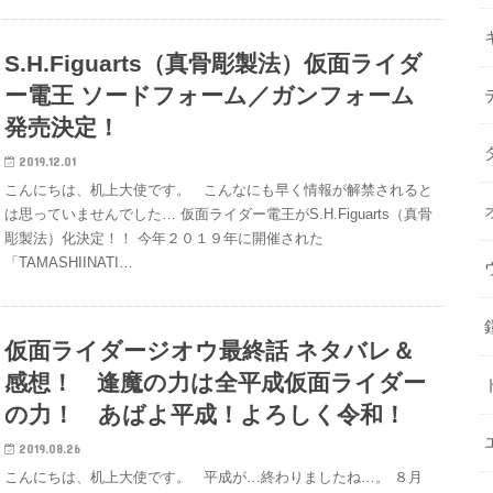
S.H.Figuarts（真骨彫製法）仮面ライダ
ー電王 ソードフォーム／ガンフォーム
発売決定！
2019.12.01
こんにちは、机上大使です。 こんなにも早く情報が解禁されると
は思っていませんでした… 仮面ライダー電王がS.H.Figuarts（真骨
彫製法）化決定！！ 今年２０１９年に開催された
「TAMASHIINATI…
仮面ライダージオウ最終話 ネタバレ＆
感想！ 逢魔の力は全平成仮面ライダー
の力！ あばよ平成！よろしく令和！
2019.08.26
こんにちは、机上大使です。 平成が…終わりましたね…。 ８月