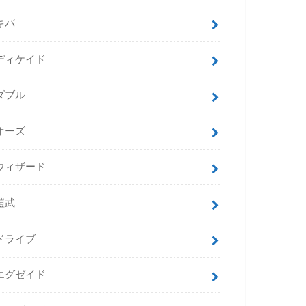
キバ
ディケイド
ダブル
オーズ
ウィザード
鎧武
ドライブ
エグゼイド