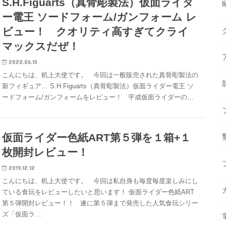
S.H.Figuarts（真骨彫製法）仮面ライダ
ー電王 ソードフォーム/ガンフォーム レ
ビュー！ クオリティ高すぎてクライ
マックスだぜ！
2020.06.15
こんにちは、机上大使です。 今回は一般販売された真骨彫製法の
新フィギュア… S.H.Figuarts（真骨彫製法）仮面ライダー電王 ソ
ードフォーム/ガンフォームをレビュー！ 平成仮面ライダーの…
仮面ライダー色紙ART第５弾を１箱+１
枚開封レビュー！
2019.12.12
こんにちは、机上大使です。 今回は私自身も毎度毎度楽しみにし
ている食玩をレビューしたいと思います！ 仮面ライダー色紙ART
第５弾開封レビュー！！ 遂に第５弾まで発売した人気食玩シリー
ズ「仮面ラ…