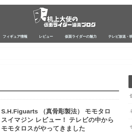
フィギュア情報
レビュー
仮面ライダーの魅力
テレビ放送・
フィギュアレビュー
フィギュア映えアイテム
関連アイテムレビュー
ネタバレ
小説シリーズ
真骨彫製法
ゼロワン
ジオウ
ビルド
アマゾンズ
エグゼイド
ドライブ
鎧武
ウィザード
オーズ
ダブル
キバ
電王
カブト
ブレイド
ファイズ
アギト
昭和ライダー
S.H.Figuarts （真骨彫製法） モモタロ
スイマジン レビュー！ テレビの中から
モモタロスがやってきました