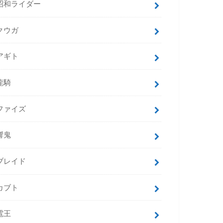
昭和ライダー
クウガ
アギト
龍騎
ファイズ
響鬼
ブレイド
カブト
電王