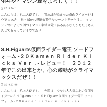
侑斗やイマジン達をよろしく！！
2019.06.11
こんにちは、机上大使です。 電王編が始まった仮面ライダージオ
ウ第３９話！ 初っ端から視聴者驚愕なシーンを見せた後に、イマ
ジン達による恒例のイマジン劇場や電王あるあるなんかもたくさん
見せてもらってジオウであり…
S.H.Figuarts仮面ライダー電王 ソードフ
ォーム ‐２０Ｋａｍｅｎ Ｒｉｄｅｒ Ｋｉ
ｃｋｓ Ｖｅｒ．‐ レビュー！ ２０１２
年でこの出来とか、心の躍動がクライマ
ックスだぜ！！
2019.03.08
こんにちは、机上大使です。 今回は、今なお大人気なあの仮面ラ
イダーのS.H.Figuarts・・・ S.H.Figuarts仮面ライダー電王 ソード
フォーム ‐２０Ｋａｍｅｎ Ｒｉｄｅｒ Ｋｉｃｋｓ Ｖｅｒ…