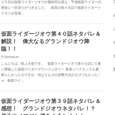
２５日の仮面ライダージオウが最終回を迎え、平成仮面ライダーの
歴史に一区切りがつきました。 前回の第４８話で仮面ライダーツ
クヨミが登場…
仮面ライダージオウ第４０話ネタバレ＆
解説！ 偉大なるグランドジオウ降
臨！！
2019.06.25
こんにちは、机上大使です。 仮面ライダージオウ第４０話にて遂
に降臨した仮面ライダーグランドジオウ！ 変身シークエンスも素
晴らしかったのですが、何よりもその攻撃方法がえげつなかった！
ｗ 仮面ライ…
仮面ライダージオウ第３９話ネタバレ＆
感想！ グランドジオウネタバレ！？