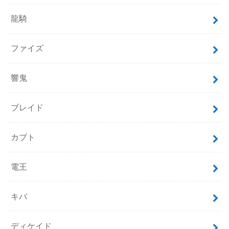
龍騎
ファイズ
響鬼
ブレイド
カブト
電王
キバ
ディケイド