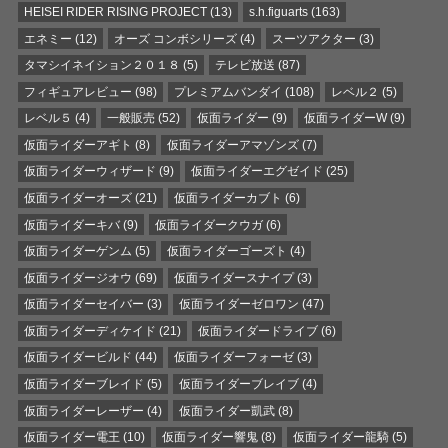
HEISEI RIDER RISING PROJECT
(13)
s.h.figuarts
(163)
エネミー
(12)
オーズ コンボシリーズ
(4)
スーツアクター
(3)
タマシイネイション２０１８
(5)
テレビ放送
(87)
フィギュアレビュー
(98)
プレミアムバンダイ
(108)
レベル２
(5)
レベル５
(4)
一般販売
(52)
仮面ライダー
(9)
仮面ライダーW
(9)
仮面ライダーアギト
(8)
仮面ライダーアマゾンズ
(7)
仮面ライダーウィザード
(9)
仮面ライダーエグゼイド
(25)
仮面ライダーオーズ
(21)
仮面ライダーカブト
(6)
仮面ライダーキバ
(9)
仮面ライダークウガ
(6)
仮面ライダーゲンム
(5)
仮面ライダーゴーズト
(4)
仮面ライダージオウ
(69)
仮面ライダースナイプ
(3)
仮面ライダーセイバー
(3)
仮面ライダーゼロワン
(47)
仮面ライダーディケイド
(21)
仮面ライダードライブ
(6)
仮面ライダービルド
(44)
仮面ライダーフォーゼ
(3)
仮面ライダーブレイド
(5)
仮面ライダーブレイブ
(4)
仮面ライダーレーザー
(4)
仮面ライダー凱武
(8)
仮面ライダー電王
(10)
仮面ライダー響鬼
(8)
仮面ライダー龍騎
(5)