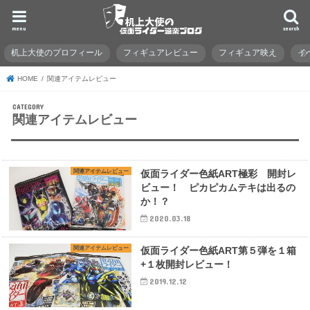
menu
search
机上大使のプロフィール
フィギュアレビュー
フィギュア映え
イ
HOME
関連アイテムレビュー
関連アイテムレビュー
関連アイテムレビュー
仮面ライダー色紙ART極彩 開封レ
ビュー！ ピカピカムテキは出るの
か！？
2020.03.18
関連アイテムレビュー
仮面ライダー色紙ART第５弾を１箱
+１枚開封レビュー！
2019.12.12