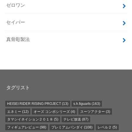
ゼロワン
セイバー
真骨彫製法
タグリスト
HEISEI RIDER RISING PROJECT
(13)
s.h.figuarts
(163)
エネミー
(12)
オーズ コンボシリーズ
(4)
スーツアクター
(3)
タマシイネイション２０１８
(5)
テレビ放送
(87)
フィギュアレビュー
(98)
プレミアムバンダイ
(108)
レベル２
(5)