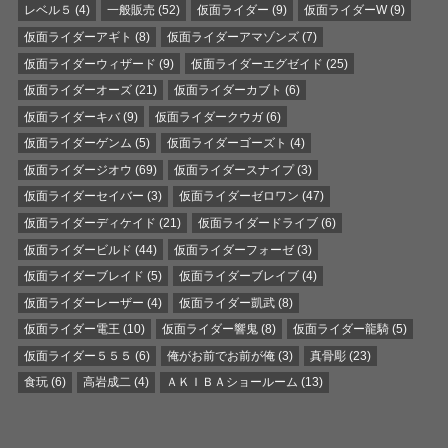
レベル５
(4)
一般販売
(52)
仮面ライダー
(9)
仮面ライダーW
(9)
仮面ライダーアギト
(8)
仮面ライダーアマゾンズ
(7)
仮面ライダーウィザード
(9)
仮面ライダーエグゼイド
(25)
仮面ライダーオーズ
(21)
仮面ライダーカブト
(6)
仮面ライダーキバ
(9)
仮面ライダークウガ
(6)
仮面ライダーゲンム
(5)
仮面ライダーゴーズト
(4)
仮面ライダージオウ
(69)
仮面ライダースナイプ
(3)
仮面ライダーセイバー
(3)
仮面ライダーゼロワン
(47)
仮面ライダーディケイド
(21)
仮面ライダードライブ
(6)
仮面ライダービルド
(44)
仮面ライダーフォーゼ
(3)
仮面ライダーブレイド
(5)
仮面ライダーブレイブ
(4)
仮面ライダーレーザー
(4)
仮面ライダー凱武
(8)
仮面ライダー電王
(10)
仮面ライダー響鬼
(8)
仮面ライダー龍騎
(5)
仮面ライダー５５５
(6)
俺がお前でお前が俺
(3)
真骨彫
(23)
食玩
(6)
高岩成二
(4)
ＡＫＩＢＡショールーム
(13)