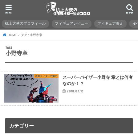
menu
search
机上大使のプロフィール
フィギュアレビュー
フィギュア映え
イ
HOME
タグ : 小野寺章
小野寺章
仮面ライダーの魅力
スーパーバイザー小野寺 章とは何者
なのか！？
2018.07.13
カテゴリー