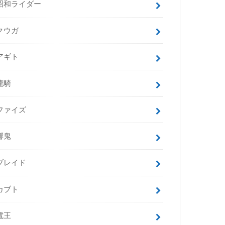
昭和ライダー
クウガ
アギト
龍騎
ファイズ
響鬼
ブレイド
カブト
電王