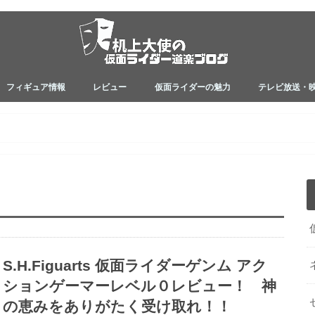
フィギュア情報
レビュー
仮面ライダーの魅力
テレビ放送・
フィギュアレビュー
フィギュア映えアイテム
関連アイテムレビュー
ネタバレ
小説シリーズ
真骨彫製法
ゼロワン
ジオウ
ビルド
アマゾンズ
エグゼイド
ドライブ
鎧武
ウィザード
オーズ
ダブル
キバ
電王
カブト
ブレイド
ファイズ
アギト
昭和ライダー
S.H.Figuarts 仮面ライダーゲンム アク
ションゲーマーレベル０レビュー！ 神
の恵みをありがたく受け取れ！！