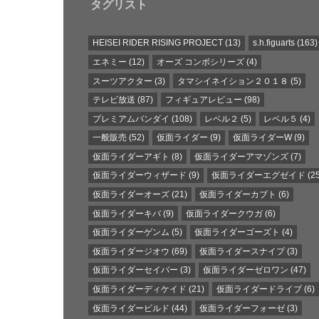
タグリスト
HEISEI RIDER RISING PROJECT
(13)
s.h.figuarts
(163)
エネミー
(12)
オーズ コンボシリーズ
(4)
スーツアクター
(3)
タマシイネイション２０１８
(5)
テレビ放送
(87)
フィギュアレビュー
(98)
プレミアムバンダイ
(108)
レベル２
(5)
レベル５
(4)
一般販売
(52)
仮面ライダー
(9)
仮面ライダーW
(9)
仮面ライダーアギト
(8)
仮面ライダーアマゾンズ
(7)
仮面ライダーウィザード
(9)
仮面ライダーエグゼイド
(25
仮面ライダーオーズ
(21)
仮面ライダーカブト
(6)
仮面ライダーキバ
(9)
仮面ライダークウガ
(6)
仮面ライダーゲンム
(5)
仮面ライダーゴーズト
(4)
仮面ライダージオウ
(69)
仮面ライダースナイプ
(3)
仮面ライダーセイバー
(3)
仮面ライダーゼロワン
(47)
仮面ライダーディケイド
(21)
仮面ライダードライブ
(6)
仮面ライダービルド
(44)
仮面ライダーフォーゼ
(3)