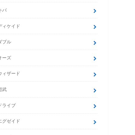
キバ
ディケイド
ダブル
オーズ
ウィザード
鎧武
ドライブ
エグゼイド