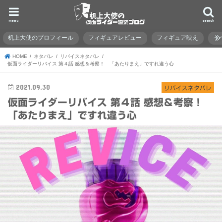
menu
search
机上大使のプロフィール
フィギュアレビュー
フィギュア映え
イ
HOME
ネタバレ
リバイスネタバレ
仮面ライダーリバイス 第４話 感想＆考察！ 「あたりまえ」ですれ違う心
2021.09.30
リバイスネタバレ
仮面ライダーリバイス 第４話 感想＆考察！
「あたりまえ」ですれ違う心