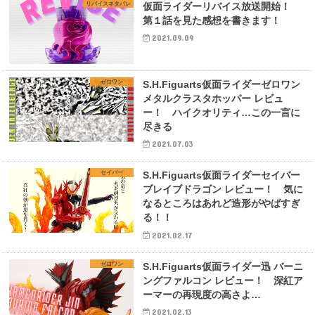
リバイスネタバレ
仮面ライダーリバイス放送開始！
第１話を見た感想を書きます！
2021.09.09
ゼロワン
S.H.Figuarts仮面ライダーゼロワン
メタルクラスタホッパー レビュ
ー！ ハイクオリティ…この一言に
尽きる
2021.07.03
セイバー
S.H.Figuarts仮面ライダーセイバー
ブレイブドラゴン レビュー！ 気に
なるところはあれど造形がやばすぎ
る！！
2021.02.17
ゼロワン
S.H.Figuarts仮面ライダー迅 バーニ
ングファルコン レビュー！ 深紅ア
ーマーの再現度の高さよ…
2021.02.13