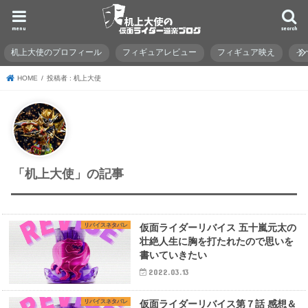
menu
search
机上大使のプロフィール
フィギュアレビュー
フィギュア映え
イ
HOME
投稿者 : 机上大使
「机上大使」の記事
リバイスネタバレ
仮面ライダーリバイス 五十嵐元太の
壮絶人生に胸を打たれたので思いを
書いていきたい
2022.03.13
リバイスネタバレ
仮面ライダーリバイス第７話 感想＆