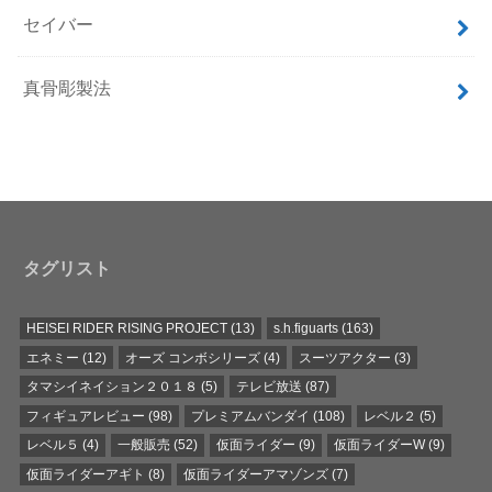
セイバー
真骨彫製法
タグリスト
HEISEI RIDER RISING PROJECT
(13)
s.h.figuarts
(163)
エネミー
(12)
オーズ コンボシリーズ
(4)
スーツアクター
(3)
タマシイネイション２０１８
(5)
テレビ放送
(87)
フィギュアレビュー
(98)
プレミアムバンダイ
(108)
レベル２
(5)
レベル５
(4)
一般販売
(52)
仮面ライダー
(9)
仮面ライダーW
(9)
仮面ライダーアギト
(8)
仮面ライダーアマゾンズ
(7)