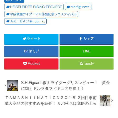
HEISEI RIDER RISING PROJECT
s.h.figuarts
平成仮面ライダー２０作品記念フェスティバル
ＡＫＩＢＡショールーム
ツイート
シェア
はてブ
LINE
Pocket
feedly
S.H.Figuarts仮面ライダーグリスレビュー！ 黄金
に輝くドルヲタフィギュア見参！！
ＴＡＭＡＳＨＩＩＮＡＴＩＯＮ２０１８ ２回目事前
購入商品のおすすめを紹介！ サバ落ちは覚悟の上ｗ