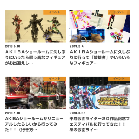
イベント
イベント
2018.6.10
2019.2.4
ＡＫＩＢＡショールームに久しぶ
ＡＫＩＢＡショールームに久しぶ
りにいったら最っ高なフィギュア
りに行って「破壊者」やいろいろ
がお出迎えし…
なフィギュア…
イベント
イベント
2018.3.10
2018.8.25
AKIBAショールームがリニュー
平成仮面ライダー２０作品記念フ
アルしたらしいから行ってみ
ェスティバルに行ってきた！！
た！！（行き方…
あの仮面ライ…