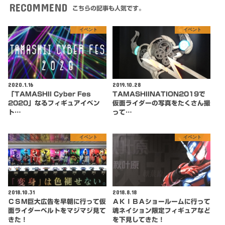
RECOMMEND
こちらの記事も人気です。
イベント
イベント
2020.1.16
2019.10.28
「TAMASHII Cyber Fes
TAMASHIINATION2019で
2020」なるフィギュアイベン
仮面ライダーの写真をたくさん撮
ト…
って…
イベント
イベント
2018.10.31
2018.8.18
ＣＳＭ巨大広告を早朝に行って仮
ＡＫＩＢＡショールームに行って
面ライダーベルトをマジマジ見て
魂ネイション限定フィギュアなど
きた！
を下見してきた！