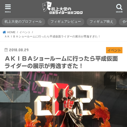
menu
search
机上大使のプロフィール
フィギュアレビュー
フィギュア映え
イ
HOME
イベント
ＡＫＩＢＡショールームに行ったら平成仮面ライダーの展示が秀逸すぎた！
2018.08.29
イベント
ＡＫＩＢＡショールームに行ったら平成仮面
ライダーの展示が秀逸すぎた！