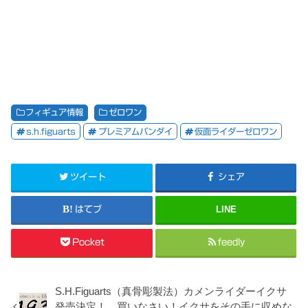
フィギュア情報
ゼロワン
s.h.figuarts
プレミアムバンダイ
仮面ライダーゼロワン
ツイート
シェア
はてブ
LINE
Pocket
feedly
S.H.Figuarts（真骨彫製法）カメンライダーイクサ
発売決定！ 買いなさい！イクサをその手に収めな