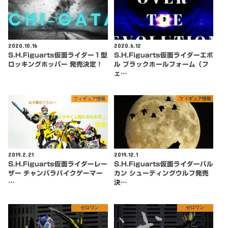
2020.10.16
2020.6.12
S.H.Figuarts仮面ライダー１型
S.H.Figuarts仮面ライダーエボ
ロッキングホッパー 発売決定！
ル ブラックホールフォーム（フ
ェ…
フィギュア情報
フィギュア情報
2019.2.21
2019.12.1
S.H.Figuarts仮面ライダーレー
S.H.Figuarts仮面ライダーバル
ザー チャンバラバイクゲーマー
カン シューティングウルフ発売
…
決…
ゼロワン
ゼロワン