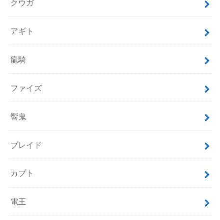
クウガ
アギト
龍騎
ファイズ
響鬼
ブレイド
カブト
電王