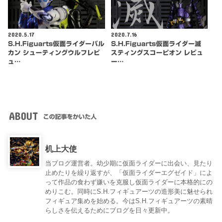
2020.5.17
2020.7.16
S.H.Figuarts仮面ライダーバル
S.H.Figuarts仮面ライダー滅
カン シューティングウルフレビ
スティングスコーピオン レビュ
ュ…
ー…
ABOUT
この記事をかいた人
机上大使
当ブログ運営者。幼少期に仮面ライダーに出会い、見たり
止めたりを繰り返すが、「仮面ライダーエグゼイド」によ
って作品の食わず嫌いを克服し仮面ライダーに本格的にの
めりこむ。同時にS.H.フィギュアーツの造形美に魅せられ
フィギュア集めを始める。今はS.H.フィギュアーツの素晴
らしさを伝えるためにブログを日々更新中。