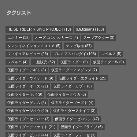
タグリスト
HEISEI RIDER RISING PROJECT
(13)
s.h.figuarts
(163)
エネミー
(12)
オーズ コンボシリーズ
(4)
スーツアクター
(3)
タマシイネイション２０１８
(5)
テレビ放送
(87)
フィギュアレビュー
(98)
プレミアムバンダイ
(108)
レベル２
(5)
レベル５
(4)
一般販売
(52)
仮面ライダー
(9)
仮面ライダーW
(9)
仮面ライダーアギト
(8)
仮面ライダーアマゾンズ
(7)
仮面ライダーウィザード
(9)
仮面ライダーエグゼイド
(25)
仮面ライダーオーズ
(21)
仮面ライダーカブト
(6)
仮面ライダーキバ
(9)
仮面ライダークウガ
(6)
仮面ライダーゲンム
(5)
仮面ライダーゴーズト
(4)
仮面ライダージオウ
(69)
仮面ライダースナイプ
(3)
仮面ライダーセイバー
(3)
仮面ライダーゼロワン
(47)
仮面ライダーディケイド
(21)
仮面ライダードライブ
(6)
仮面ライダービルド
(44)
仮面ライダーフォーゼ
(3)