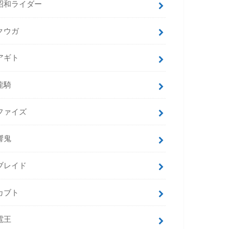
昭和ライダー
クウガ
アギト
龍騎
ファイズ
響鬼
ブレイド
カブト
電王