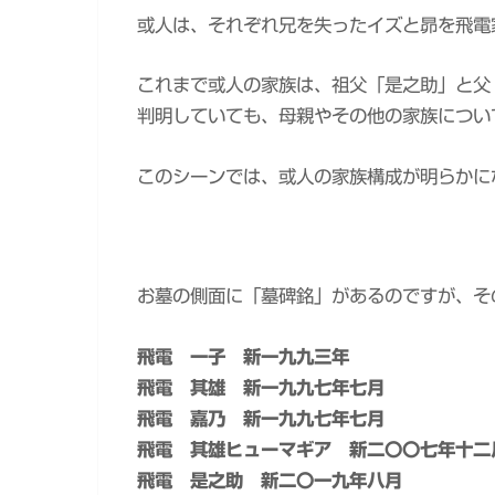
或人は、それぞれ兄を失ったイズと昴を飛電
これまで或人の家族は、祖父「是之助」と父
判明していても、母親やその他の家族につい
このシーンでは、或人の家族構成が明らかに
お墓の側面に「墓碑銘」があるのですが、そ
飛電 一子 新一九九三年
飛電 其雄 新一九九七年七月
飛電 嘉乃 新一九九七年七月
飛電 其雄ヒューマギア 新二〇〇七年十二
飛電 是之助 新二〇一九年八月