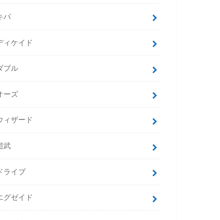
キバ
ディケイド
ダブル
オーズ
ウィザード
鎧武
ドライブ
エグゼイド