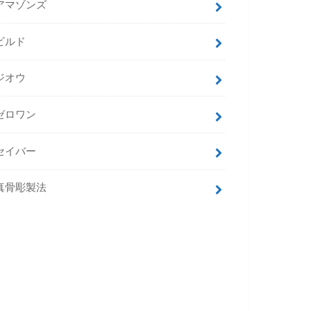
アマゾンズ
ビルド
ジオウ
ゼロワン
セイバー
真骨彫製法