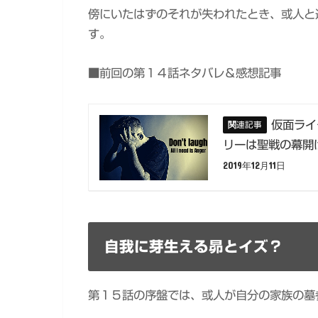
傍にいたはずのそれが失われたとき、或人と
す。
■前回の第１４話ネタバレ＆感想記事
仮面ライ
リーは聖戦の幕開
2019年12月11日
自我に芽生える昴とイズ？
第１５話の序盤では、或人が自分の家族の墓