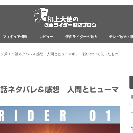
フィギュア情報
レビュー
仮面ライダーの魅力
テレビ放送・
フィギュアレビュー
フィギュア映えアイテム
関連アイテムレビュー
ネタバレ
小説シリーズ
真骨彫製法
ゼロワン
ジオウ
ビルド
アマゾンズ
エグゼイド
ドライブ
鎧武
ウィザード
オーズ
ダブル
キバ
電王
カブト
ブレイド
ファイズ
アギト
昭和ライダー
ワン第１５話ネタバレ＆感想 人間とヒューマギア…戦いの中で失ったもの
５話ネタバレ＆感想 人間とヒューマ
の