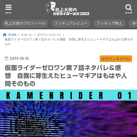
menu
search
机上大使のプロフィール
フィギュアレビュー
フィギュア映え
イ
HOME
ネタバレ
ゼロワンネタバレ
仮面ライダーゼロワン第７話ネタバレ＆感想 自我に芽生えたヒューマギアはもはや人間その
もの
2019.10.15
ゼロワンネタバレ
仮面ライダーゼロワン第７話ネタバレ＆感
想 自我に芽生えたヒューマギアはもはや人
間そのもの