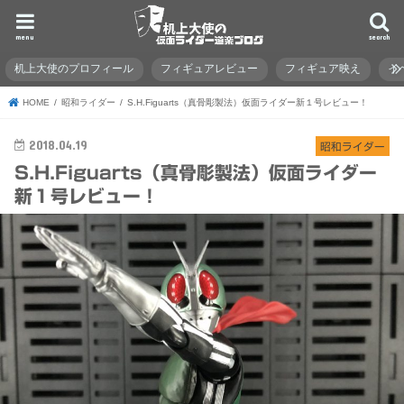
menu
search
机上大使のプロフィール
フィギュアレビュー
フィギュア映え
イ
HOME
昭和ライダー
S.H.Figuarts（真骨彫製法）仮面ライダー新１号レビュー！
2018.04.19
昭和ライダー
S.H.Figuarts（真骨彫製法）仮面ライダー
新１号レビュー！