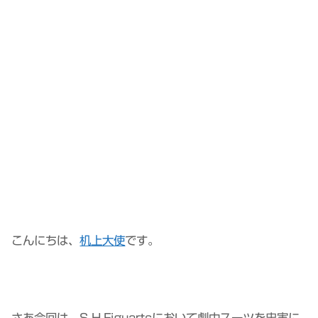
こんにちは、
机上大使
です。
さあ今回は、S.H.Figuartsにおいて劇中スーツを忠実に