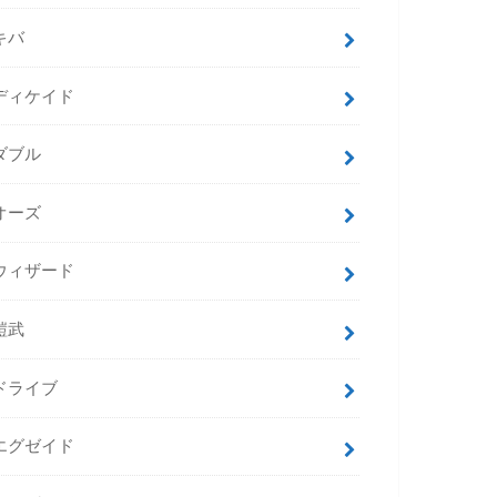
キバ
ディケイド
ダブル
オーズ
ウィザード
鎧武
ドライブ
エグゼイド