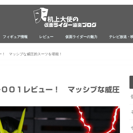
フィギュア情報
レビュー
仮面ライダーの魅力
テレビ放送・
フィギュアレビュー
フィギュア映えアイテム
関連アイテムレビュー
ネタバレ
小説シリーズ
真骨彫製法
ゼロワン
ジオウ
ビルド
アマゾンズ
エグゼイド
ドライブ
鎧武
ウィザード
オーズ
ダブル
キバ
電王
カブト
ブレイド
ファイズ
アギト
昭和ライダー
レビュー！ マッシブな威圧的スーツを堪能！
イダー００１レビュー！ マッシブな威圧