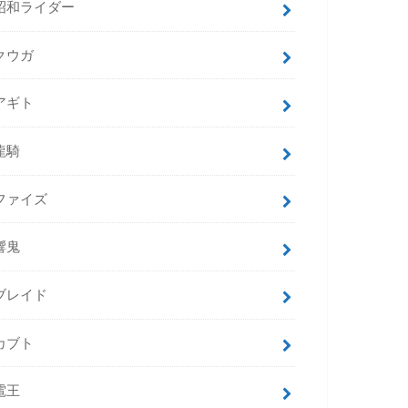
昭和ライダー
クウガ
アギト
龍騎
ファイズ
響鬼
ブレイド
カブト
電王